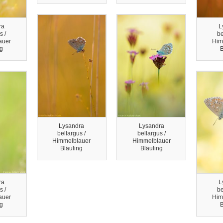
ra
L
s /
be
auer
Him
ng
B
Lysandra
Lysandra
bellargus /
bellargus /
Himmelblauer
Himmelblauer
Bläuling
Bläuling
ra
L
s /
be
auer
Him
ng
B