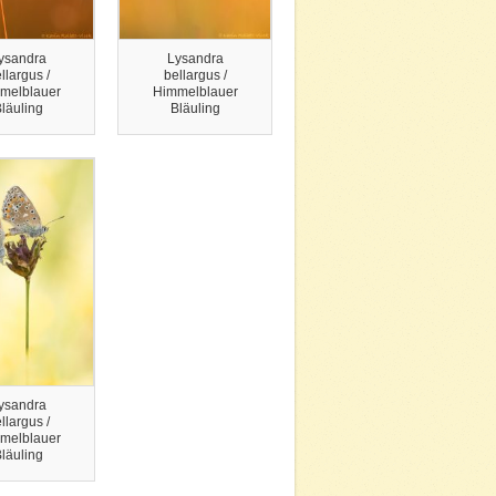
ysandra
Lysandra
llargus /
bellargus /
melblauer
Himmelblauer
läuling
Bläuling
ysandra
llargus /
melblauer
läuling