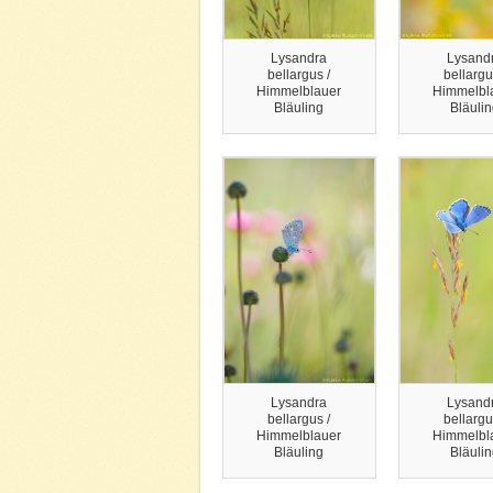
Lysandra
Lysand
bellargus /
bellargu
Himmelblauer
Himmelbl
Bläuling
Bläuli
Lysandra
Lysand
bellargus /
bellargu
Himmelblauer
Himmelbl
Bläuling
Bläuli