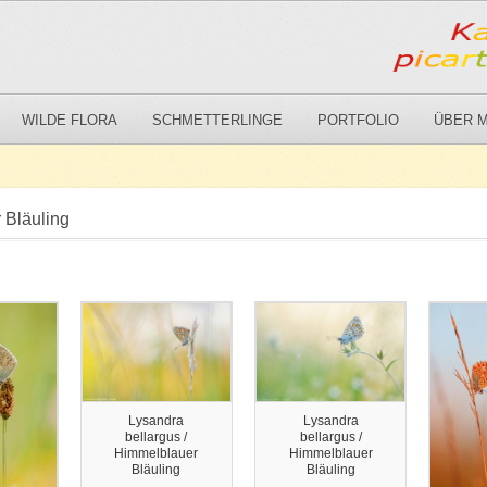
WILDE FLORA
SCHMETTERLINGE
PORTFOLIO
ÜBER M
 Bläuling
Lysandra
Lysandra
bellargus /
bellargus /
Himmelblauer
Himmelblauer
Bläuling
Bläuling