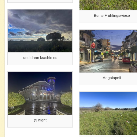
Bunte Frühlingswiese
und dann krachte es
Megalopoli
@ night