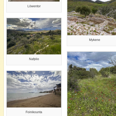
Löwentor
Mykene
Nafplio
Foinikounta